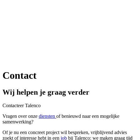
Contact
Wij helpen je graag verder
Contacteer Talenco
Vragen over onze
diensten
of benieuwd naar een mogelijke
samenwerking?
Of
je
nu
een
concreet
project
wil
bespreken,
vrijblijvend
advies
zoekt
of
interesse
hebt
in
een
job
bij
Talenco:
we
maken
graag
tijd